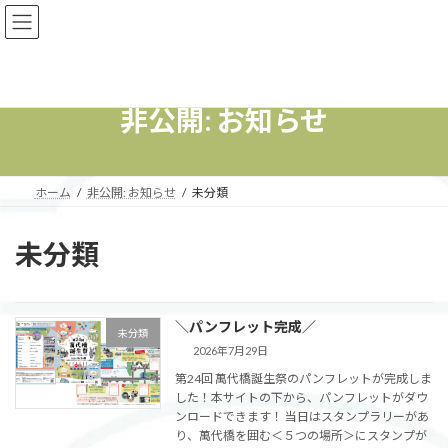
コ
ナ
ン
ビ
テ
ゲ
ン
ー
ツ
シ
へ
ョ
非公開: お知らせ
ス
ン
キ
に
ッ
移
プ
動
ホーム
非公開: お知らせ
未分類
未分類
＼パンフレット完成／
未分類
2026年7月29日
第24回 萬代橋誕生祭のパンフレットが完成しま
した！本サイトの下から、パンフレットがダウ
ンロードできます！ 当日はスタンプラリーがあ
り、萬代橋を囲む＜５つの場所＞にスタンプが