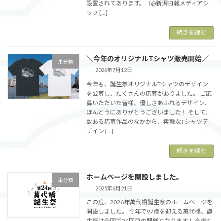
設置されてあります。（@新潟日報メディアシ
ップ […]
続きを読む
＼今年のオリジナルTシャツ販売開始／
未分類
2026年7月12日
今年も、誕生祭オリジナルTシャツのデザイン
を公募し、たくさんの応募がありました。 ご応
募いただいた皆様、優しさあふれるデザイン、
ほんとうにありがとうございました！ そして、
数ある応募作品のなかから、素敵なTシャツデ
ザイン […]
続きを読む
ホームページを開設しました。
未分類
2025年6月21日
この度、2026年萬代橋誕生祭のホームページを
開設しました。 今年で97歳を迎える萬代橋、誕
生祭は今回で24回目の開催となります！ 今後も