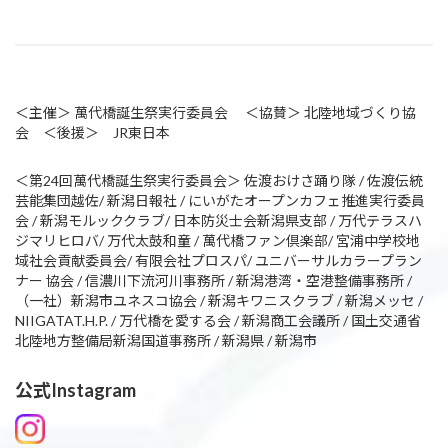
＜主催＞ 萬代橋誕生祭実行委員会 ＜協賛＞ 北陸地域づくり協
会 ＜後援＞ JR東日本
＜第24回萬代橋誕生祭実行委員会＞ 佐渡おけさ踊り隊 / 佐渡伝統
芸能集団越佐/ 新潟日報社 / にいがたオープンカフェ推進実行委員
会 / 新潟モルッククラブ/ 日本防災士会新潟県支部 / 万代テラスハ
ジマリヒロバ/ 万代太鼓和童 / 萬代橋ファン倶楽部/ 宮浦中学校地
域社会貢献委員会/ 有限会社プロスパ/ ユニバーサルカラープラン
ナー 協会 / 信濃川下流河川事務所 / 新潟港湾・空港整備事務所 /
（一社）新潟市ユネスコ協会 / 新潟キワニスクラブ / 新潟メッセ /
NIIGATAT.H.P. / 万代橋を愛する会 / 新潟商工会議所 / 国土交通省
北陸地方整備局新潟国道事務所 / 新潟県 / 新潟市
公式Instagram