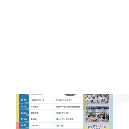
ステージイベント（@万代テラ
ス）